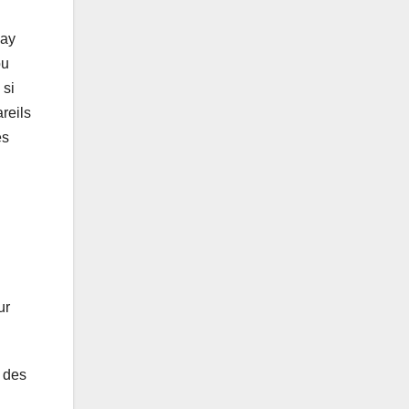
lay
ou
 si
reils
es
ur
M des