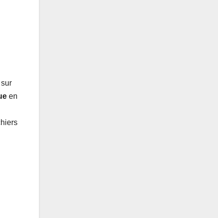
 sur
ue
en
chiers