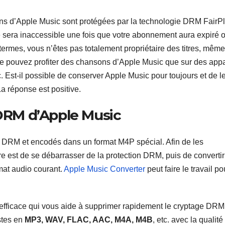
ns d’Apple Music sont protégées par la technologie DRM FairP
 sera inaccessible une fois que votre abonnement aura expiré 
rmes, vous n’êtes pas totalement propriétaire des titres, même
e pouvez profiter des chansons d’Apple Music que sur des appa
c. Est-il possible de conserver Apple Music pour toujours et de l
La réponse est positive.
 DRM d’Apple Music
r DRM et encodés dans un format M4P spécial. Afin de les
re est de se débarrasser de la protection DRM, puis de convertir
at audio courant.
Apple Music Converter
peut faire le travail po
c efficace qui vous aide à supprimer rapidement le cryptage DR
stes en
MP3, WAV, FLAC, AAC, M4A, M4B
, etc. avec la qualité