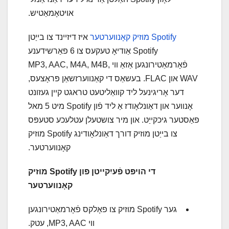
אויטאָמאַטיש.
Spotify מוזיק קאָנווערטער
איז דיזיינד צו בייַטן
Spotify אַודיאָ טעקעס צו 6 פאַרשידענע
פֿאָרמאַטירונגען אַזאַ ווי MP3, AAC, M4A, M4B,
WAV און FLAC. בעשאַס די קאַנווערזשאַן פּראָצעס,
דער אָריגינעל ליד קוואַליטעט טראגט קיין געזונט
אָנווער און דאַונלאָודז אַ ליד פֿון Spotify מיט 5 מאל
פאַסטער גיכקייַט. און מיר צושטעלן עטלעכע סטעפּס
צו בייַטן מוזיק דורך דאַונלאָודינג Spotify מוזיק
קאָנווערטער.
די הויפּט פֿעיִקייטן פון Spotify מוזיק
קאָנווערטער
גער Spotify מוזיק צו פאָלקס פֿאָרמאַטירונגען
ווי MP3, AAC, עטק.