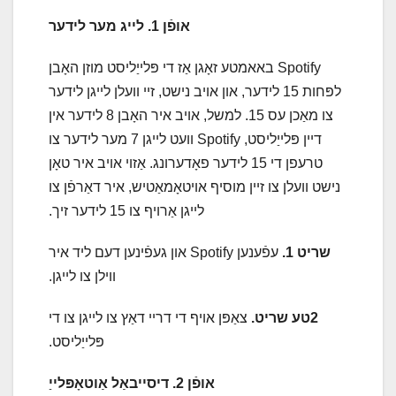
אופֿן 1. לייג מער לידער
Spotify באאמטע זאָגן אַז די פּלייַליסט מוזן האָבן
לפּחות 15 לידער, און אויב נישט, זיי וועלן לייגן לידער
צו מאַכן עס 15. למשל, אויב איר האָבן 8 לידער אין
דיין פּלייַליסט, Spotify וועט לייגן 7 מער לידער צו
טרעפן די 15 לידער פאָדערונג. אַזוי אויב איר טאָן
נישט וועלן צו זיין מוסיף אויטאָמאַטיש, איר דאַרפֿן צו
לייגן אַרויף צו 15 לידער זיך.
שריט 1.
עפֿענען Spotify און געפֿינען דעם ליד איר
ווילן צו לייגן.
2טע שריט.
צאַפּן אויף די דריי דאַץ צו לייגן צו די
פּלייַליסט.
אופֿן 2. דיסייבאַל אַוטאָפּלייַ