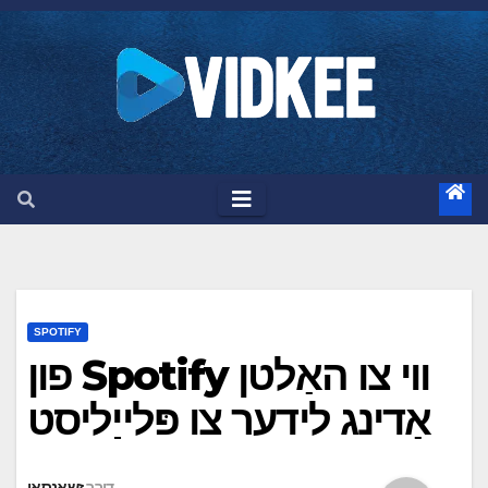
ה
צ
א
SPOTIFY
ווי צו האַלטן Spotify פון
אַדינג לידער צו פּלייַליסט
דורך
זשאנסאן