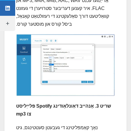
אַרייַנגערעכנט MP3, M4A, M4B, AAC, WAV און
FLAC. איר קענען דעריבער סטרויערן די געזונט
קוואַליטעט דורך סאַלעקטינג די רעזולטאַט קאַנאַל,
ביסל קורס און מוסטער קורס.
שריט 3. אָנהייב דאַונלאָודינג Spotify פּלייַליסט
צו mp3
נאָך קאַמפּליטינג די געבעטן סעטטינגס, גיט