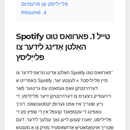
פּלייַליסט אָן פּרעמיום
Résumé
4.
טייל 1. פארוואס טוט Spotify
האַלטן אַדינג לידער צו
פּלייַליסץ
"פארוואס טוט Spotify האַלטן אַדינג טראַפ לידער צו
מיין פּלייַליסט? » לעצטע יאָר, Spotify באפרייט אַ
דערהייַנטיקן וואָס געמאכט עס גרינגער פֿאַר
רירעוודיק ניצערס צו דערהייַנטיקן זייער פּלייַליסץ. די
נייַע שטריך איז אָפט גערופֿן יקסטענשאַנז. דורך
טאַפּינג די עקספּאַנד קנעפּל אין די שפּיץ פון די
פּלייַליסט, יוזערז קענען לייגן נאָך ענלעך לידער. דעם
שטריך אויטאָמאַטיש אַדזשאַסטיד מוזיק צו אַ מענטש