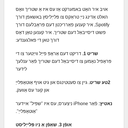
אויב איר האָט באמערקט אַז עס איז אַ שטריך וואָס
האלט אַדינג נייַ טראַקס צו פּלייַליסץ באשאפן דורך
Spotify, איר קענען פאַרריכטן דעם פּראָבלעם דורך
פשוט דיסייבאַל דעם שטריך. איר קענען טאָן דאָס
דורך טאן די פאלגענדע:
שריט 1.
דריקט דעם אַראָפּ פייַל ווייַטער צו די
פּראָפיל נאָמען צו דיסייבאַל דעם שטריך פֿאַר ענלעך
לידער
2טע שריט.
גיין צו סעטטינגס און גיט אויף אַוטאָפּלייַ
און קער עס אַוועק.
נאטיץ:
פֿאַר iPhone ניצערס, עס איז "שפּיל" איידער
"אַוטאָפּלייַ".
אופֿן 3. שאַפֿן אַ ניו פּלייַליסט