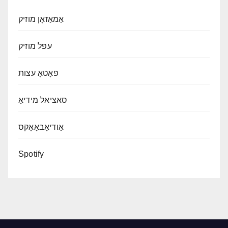
אַמאַזאָן מוזיק
עפּל מוזיק
פאָטאָ עצות
סאציאל מידיאַ
אַודיאָבאָאָקס
Spotify