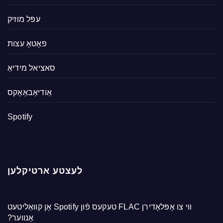
עפּל מוזיק
פאָטאָ עצות
סאציאל מידיאַ
אַודיאָבאָאָקס
Spotify
לעצטע ארטיקלען
ווי צו אָפּלאָדירן FLAC טעקעס פֿון Spotify אָן קוואַליטעט
אָנווער?