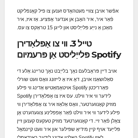
אפֿשר אויבן צוויי מעטהאָדס זענען צו פיל קאָנפליקט
פֿאַר איר, איר האָבן אן אנדער אָפּציע. אַז איז, איר
מאַכן אַ נייַע פּלייַליסט און לייגן 15 טראַקס צו עס.
טייל 3. ווי צו אָפּלאָדירן
Spotify פּלייַליסט אָן פּרעמיום
אויב דיין פּראָבלעם נאָך בלייַבט נאָך טריינג אַלע די
סאַלושאַנז אויבן, דאָ איז אַ לייזונג וואָס וועט שורלי
פאַרריכטן Spotify אויטאָמאַטיש אַדינג ווי פילע
לידער ווי איר ווילט. עס איז צו אָפּלאָדירן Spotify
מוזיק קאָנווערטער, וואָס אַלאַוז איר צו אָפּלאָדירן ווי
פילע לידער ווי איר ווילט פֿאַר אָפפלינע צוגעהערט אָן
צאָלן פֿאַר זיי. די קאָנווערטעד מוזיק טעקעס קענען זיין
פּלייַעד אויף קיין מידיאַ שפּילער און איר וועט קיינמאָל
לאָזן Spotify האַלטן אַדינג לידער ראַנדאַמלי