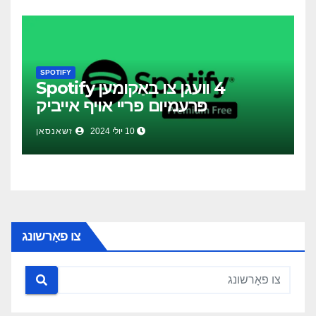
SPOTIFY
4 וועגן צו באַקומען Spotify
פּרעמיום פריי אויף אייביק
10 יולי 2024
זשאנסאן
צו פאָרשונג