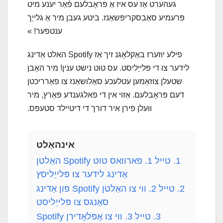
געהערט אַז עס איז אַ פּראָבלעם פֿאַר יענע מיט
פּרעמיע סאַבסקריפּשאַנז. ביטע געבן מיר אַ גלייַך
ענטפער! »
פילע יוזערז באַקלאָגנ זיך אַז Spotify האלט אַדינג
לידער צו די פּלייַליסט. עס טוט נישט ענין! מיר האָבן
שטעלן צוזאַמען עטלעכע סאַלושאַנז צו פאַרריכטן
דעם פּראָבלעם. אַזוי אין די פאלגענדע פּאַרץ, מיר
וועלן פירן איר דורך די דיטיילד סטעפּס.
אינהאַלט
1.
טייל 1. פארוואס טוט Spotify האַלטן
אַדינג לידער צו פּלייַליסץ
2.
טייל 2. ווי צו האַלטן Spotify פון אַדינג
סאָנגס צו פּלייַליסט
3.
טייל 3. ווי צו אָפּלאָדירן Spotify