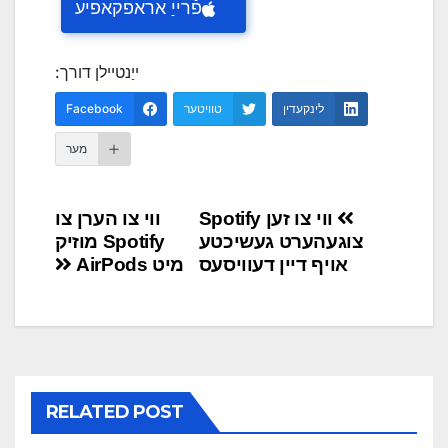
פֿרייַ אראפקאפיע
ייַנטיילן דורך:
לינקעדין
טוויטער
Facebook
מער
אַרטיקל
ווי צו זען Spotify
ווי צו הערן צו
צוגעהערט געשיכטע
Spotify מוזיק
נאַוויגאַציע
אויף דיין דעוויסעס
מיט AirPods
RELATED POST