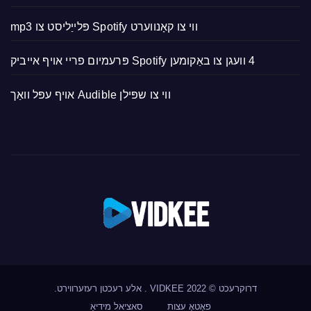
ווי צו קאָנווערט Spotify פּלייַליסט צו mp3
4 וועגן צו באַקומען Spotify פּרעמיום פריי אויף אייביק
ווי צו שפּילן Audible אויף עפּל וואַך
דרוקרעכט © 2022
VIDKEE
. אלע רעכטן רעזערווירט.
פאָטאָ עצות
סאציאל מידיאַ