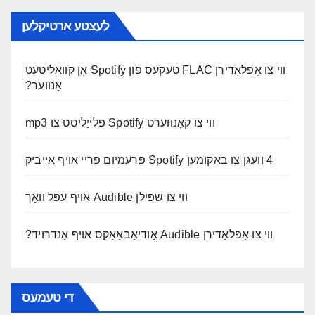
לעצטע ארטיקלען
ווי צו אָפּלאָדירן FLAC טעקעס פֿון Spotify אָן קוואַליטעט
אָנווער?
ווי צו קאָנווערט Spotify פּלייַליסט צו mp3
4 וועגן צו באַקומען Spotify פּרעמיום פריי אויף אייביק
ווי צו שפּילן Audible אויף עפּל וואַך
ווי צו אָפּלאָדירן Audible אַודיאָבאָאָקס אויף אַנדרויד?
די טעמעס