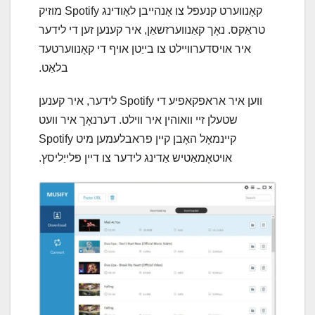
קאָנווערט קנעפּל צו אָנהייבן לאָודינג Spotify מוזיק
טראַקס. נאָך קאַנווערזשאַן, איר קענען זען די לידער
איר אויסדערוויילט צו בייַטן אויף די קאָנווערטעד
בלאַט.
ווען איר אראפקאפיע די Spotify לידער, איר קענען
שטעלן זיי וואוהין איר ווילט. דערנאָך איר וועט
קיינמאָל האָבן קיין פראבלעמען מיט Spotify
אויטאָמאַטיש אַדינג לידער צו דיין פּלייַליסץ.