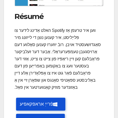
Résumé
ווען איר טרעפן אַז Spotify האלט אַדינג לידער צו
פּלייַליסט, איר קענען נוצן די לייזונג מיר
סאַגדזשעסטיד אויבן. רובֿ יוזערז קענען סאָלווע דעם
אַרויסגעבן טעמפּערעראַלי. אָבער דער זעלביקער
פּראָבלעם קען זיין ריאַפּיז פון צייט צו צייט, אַזוי דער
בעסטער וועג צו באַקומען באַפרייַען פון דעם
פּראָבלעם פֿאַר גוט איז צו אָפּלאָדירן אַלע דיין
באַליבסטע ספּאָטיפי סאָנגס און שפּאָרן זיי אין אַ
באַזונדער מוזיק קאַנווערטער אין פאַל.
פֿרייַ אראפקאפיע