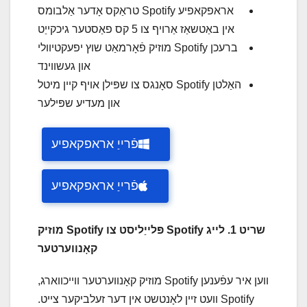
אראפקאפיע Spotify טראַקס אָדער אַלבומס
אין באַטשאַז אַרויף צו 5 קס פאַסטער גיכקייַט
ברעכן Spotify מוזיק פֿאָרמאַט שוץ יפעקטיוולי
און געשווינד
האַלטן Spotify סאָנגס צו שפּילן אויף קיין מיטל
און מעדיע שפּילער
פֿרייַ אראפקאפיע
פֿרייַ אראפקאפיע
שריט 1. לייג Spotify פּלייַליסט צו Spotify מוזיק
קאָנווערטער
ווען איר עפֿענען Spotify מוזיק קאָנווערטער ווייכווארג,
Spotify וועט זיין לאָנטשט אין דער זעלביקער צייט.