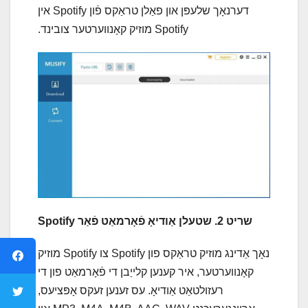
דערנאָך שלעפּן און פאַלן טראַקס פֿון Spotify אין
Spotify מוזיק קאָנווערטער צובינד.
שריט 2. שטעלן אַודיאָ פֿאָרמאַט פֿאַר Spotify
נאָך אַדינג מוזיק טראַקס פון Spotify צו Spotify מוזיק
קאָנווערטער, איר קענען קלייַבן די פֿאָרמאַט פון די
רעזולטאַט אַודיאָ. עס זענען זעקס אָפּציעס,