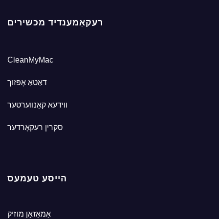
רעקאַמענדיד מכשירים
CleanMyMac
דאַטאַ אָפּזוך
ווידעא קאַנווערטער
סקרין רעקאָרדער
הייסע טעמעס
אַמאַזאָן מוזיק