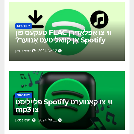
SPOTIFY
ווי צו אָפּלאָדירן FLAC טעקעס פֿון
Spotify אָן קוואַליטעט אָנווער?
12 יולי 2024
זשאנסאן
SPOTIFY
ווי צו קאָנווערט Spotify פּלייַליסט
צו mp3
11 יולי 2024
זשאנסאן