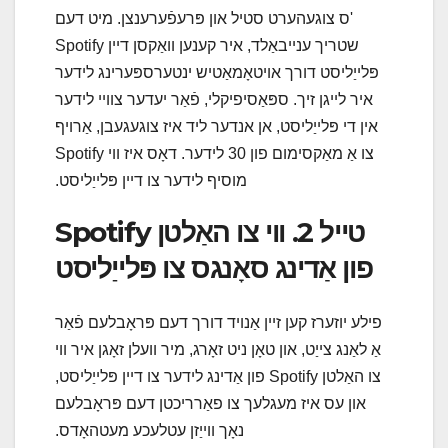
'ס צוגעהערט סטיל און פּרעפֿערענצן. מיט דעם
שטריך ענייבאַלד, איר קענען וואַקסן דיין Spotify
פּלייַליסט דורך אויטאָמאַטיש ינטערספּערינג לידער
איר לייגן זיך. ספּאַסיפיקלי, פֿאַר יעדער צוויי לידער
אין די פּלייַליסט, אן אנדער ליד איז צוגעגעבן, אַרויף
צו אַ מאַקסימום פון 30 לידער. דאָס איז ווי Spotify
מוסיף לידער צו דיין פּלייַליסט.
טייל 2. ווי צו האַלטן Spotify
פון אַדינג סאָנגס צו פּלייַליסט
פילע יוזערז קען זיין אַנויד דורך דעם פּראָבלעם פֿאַר
אַ לאַנג צייַט, און טאָן ניט זאָרג, מיר וועלן זאָגן איר ווי
צו האַלטן Spotify פון אַדינג לידער צו דיין פּלייַליסט,
און עס איז מעגלעך צו פאַרריכטן דעם פּראָבלעם
נאָך ווייַזן עטלעכע מעטהאָדס.