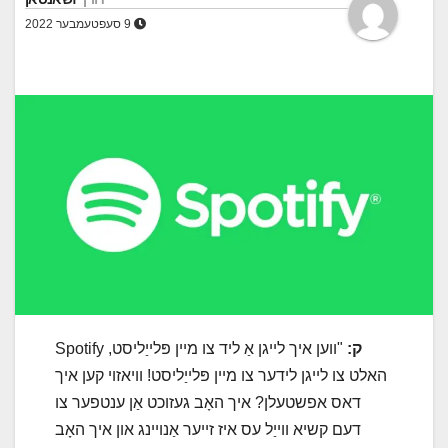
9 סעפטעמבער 2022
ק:
"ווען איך לייגן אַ ליד צו מיין פּלייַליסט, Spotify
האלט צו לייגן לידער צו מיין פּלייַליסט! וויאזוי קען איך
דאס אפשטעלן? איך האָב געזוכט אַן ענטפער צו
דעם קשיא ווייַל עס איז זייער אַנויינג און איך האָב