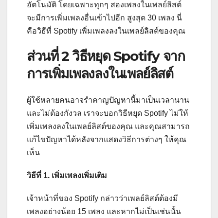
อัตโนมัติ โดยเฉพาะทุกๆ สองเพลงในเพลย์ลิสต์
จะมีการเพิ่มเพลงอื่นเข้าไปอีก สูงสุด 30 เพลง นี่
คือวิธีที่ Spotify เพิ่มเพลงลงในเพลย์ลิสต์ของคุณ
ส่วนที่ 2 วิธีหยุด Spotify จาก
การเพิ่มเพลงลงในเพลย์ลิสต์
ผู้ใช้หลายคนอาจรำคาญปัญหานี้มาเป็นเวลานาน
และไม่ต้องกังวล เราจะบอกวิธีหยุด Spotify ไม่ให้
เพิ่มเพลงลงในเพลย์ลิสต์ของคุณ และคุณสามารถ
แก้ไขปัญหาได้หลังจากแสดงวิธีการต่างๆ ให้คุณ
เห็น
วิธีที่ 1. เพิ่มเพลงเพิ่มเติม
เจ้าหน้าที่ของ Spotify กล่าวว่าเพลย์ลิสต์ต้องมี
เพลงอย่างน้อย 15 เพลง และหากไม่เป็นเช่นนั้น