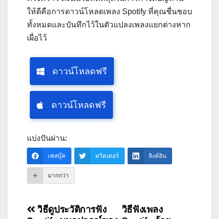
ให้ดีคือการดาวน์โหลดเพลง Spotify ที่คุณชื่นชอบ
ทั้งหมดและบันทึกไว้ในตัวแปลงเพลงแยกต่างหาก
เผื่อไว้
ดาวน์โหลดฟรี
ดาวน์โหลดฟรี
แบ่งปันผ่าน:
เฟสบุ๊ค
ทวิตเตอร์
ลิงค์อิน
มากกว่า
การนำ
วิธีดูประวัติการฟัง
วิธีฟังเพลง