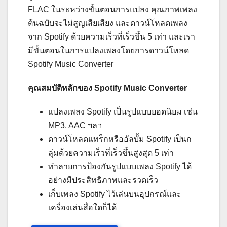
FLAC ในระหว่างขั้นตอนการแปลง คุณภาพเพลง
ต้นฉบับจะไม่สูญเสียเสียง และดาวน์โหลดเพลง
จาก Spotify ด้วยความเร็วที่เร็วขึ้น 5 เท่า และเรา
มีขั้นตอนในการแปลงเพลงโดยการดาวน์โหลด
Spotify Music Converter
คุณสมบัติหลักของ Spotify Music Converter
แปลงเพลง Spotify เป็นรูปแบบยอดนิยม เช่น
MP3, AAC ฯลฯ
ดาวน์โหลดแทร็กหรืออัลบั้ม Spotify เป็นก
ลุ่มด้วยความเร็วที่เร็วขึ้นสูงสุด 5 เท่า
ทำลายการป้องกันรูปแบบเพลง Spotify ได้
อย่างมีประสิทธิภาพและรวดเร็ว
เก็บเพลง Spotify ไว้เล่นบนอุปกรณ์และ
เครื่องเล่นสื่อใดก็ได้