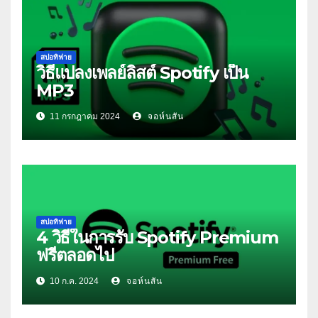
สปอทิฟาย
วิธีแปลงเพลย์ลิสต์ Spotify เป็น
MP3
11 กรกฎาคม 2024
จอห์นสัน
สปอทิฟาย
4 วิธีในการรับ Spotify Premium
ฟรีตลอดไป
10 ก.ค. 2024
จอห์นสัน