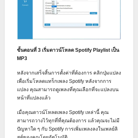
ขั้นตอนที่ 3 เริ่มดาวน์โหลด Spotify Playlist เป็น
MP3
หลังจากเสร็จสิ้นการตั้งค่าที่ต้องการ คลิกปุ่มแปลง
เพื่อเริ่มโหลดแทร็กเพลง Spotify หลังจากการ
แปลง คุณสามารถดูเพลงที่คุณเลือกที่จะแปลงบน
หน้าที่แปลงแล้ว
เมื่อคุณดาวน์โหลดเพลง Spotify เหล่านี้ คุณ
สามารถวางไว้ทุกที่ที่คุณต้องการ แล้วคุณจะไม่มี
ปัญหาใด ๆ กับ Spotify การเพิ่มเพลงลงในเพลย์ลิ
สต์ของคุณโดยอัตโนมัติ