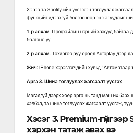
Хэрэв та Spotify-ийн үүсгэсэн тоглуулах жагса
функцийг идэвхгүй болгосноор энэ асуудлыг ши
1-р алхам.
Профайлын нэрний хажууд байгаа до
болгоно уу
2-р алхам.
Тохиргоо руу ороод Autoplay дээр да
Жич:
IPhone хэрэглэгчдийн хувьд "Автоматаар т
Арга 3. Шинэ тоглуулах жагсаалт үүсгэх
Магадгүй дээрх хоёр арга нь танд маш их бэрх
хэлбэл, та шинэ тоглуулах жагсаалт үүсгэж, түү
Хэсэг 3. Premium-гүйгээр
хэрхэн татаж авах вэ