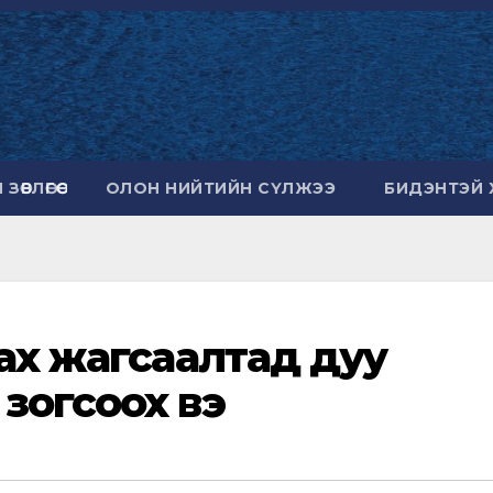
ӨВЛӨГӨӨ
ОЛОН НИЙТИЙН СҮЛЖЭЭ
БИДЭНТЭЙ 
лах жагсаалтад дуу
зогсоох вэ