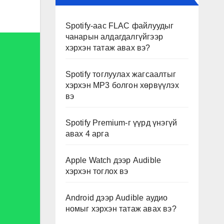
Spotify-аас FLAC файлуудыг
чанарын алдагдалгүйгээр
хэрхэн татаж авах вэ?
Spotify тоглуулах жагсаалтыг
хэрхэн MP3 болгон хөрвүүлэх
вэ
Spotify Premium-г үүрд үнэгүй
авах 4 арга
Apple Watch дээр Audible
хэрхэн тоглох вэ
Android дээр Audible аудио
номыг хэрхэн татаж авах вэ?