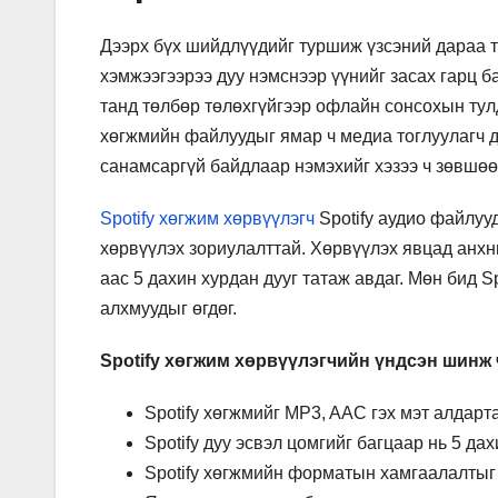
Дээрх бүх шийдлүүдийг туршиж үзсэний дараа т
хэмжээгээрээ дуу нэмснээр үүнийг засах гарц бай
танд төлбөр төлөхгүйгээр офлайн сонсохын тул
хөгжмийн файлуудыг ямар ч медиа тоглуулагч дэ
санамсаргүй байдлаар нэмэхийг хэзээ ч зөвшөө
Spotify хөгжим хөрвүүлэгч
Spotify аудио файлуу
хөрвүүлэх зориулалттай. Хөрвүүлэх явцад анхны
аас 5 дахин хурдан дууг татаж авдаг. Мөн бид S
алхмуудыг өгдөг.
Spotify хөгжим хөрвүүлэгчийн үндсэн шинж
Spotify хөгжмийг MP3, AAC гэх мэт алдарт
Spotify дуу эсвэл цомгийг багцаар нь 5 да
Spotify хөгжмийн форматын хамгаалалтыг 