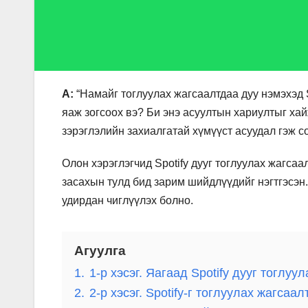
А:
“Намайг тоглуулах жагсаалтдаа дуу нэмэхэд S
яаж зогсоох вэ? Би энэ асуултын хариултыг хай
зэрэглэлийн захиалгатай хүмүүст асуудал гэж с
Олон хэрэглэгчид Spotify дууг тоглуулах жагса
засахын тулд бид зарим шийдлүүдийг нэгтгэсэн
удирдан чиглүүлэх болно.
Агуулга
1.
1-р хэсэг. Яагаад Spotify дууг тоглу
2.
2-р хэсэг. Spotify-г тоглуулах жагсаа