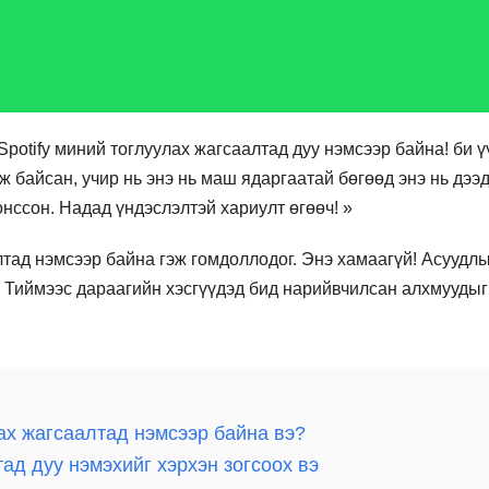
potify миний тоглуулах жагсаалтад дуу нэмсээр байна! би ү
ж байсан, учир нь энэ нь маш ядаргаатай бөгөөд энэ нь дээ
онссон. Надад үндэслэлтэй хариулт өгөөч! »
алтад нэмсээр байна гэж гомдоллодог. Энэ хамаагүй! Асуудл
. Тиймээс дараагийн хэсгүүдэд бид нарийвчилсан алхмуудыг
улах жагсаалтад нэмсээр байна вэ?
лтад дуу нэмэхийг хэрхэн зогсоох вэ