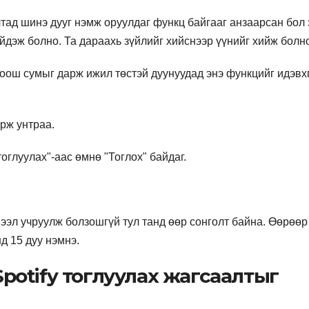
алтад шинэ дууг нэмж оруулдаг функц байгааг анзаарсан бол 
йдэж болно. Та дараахь зүйлийг хийснээр үүнийг хийж болн
ош сумыг дарж ижил төстэй дуунуудад энэ функцийг идэвх
рж унтраа.
оглуулах"-аас өмнө "Тоглох" байдаг.
шээл учруулж болзошгүй тул танд өөр сонголт байна. Өөрөөр
нд 15 дуу нэмнэ.
 Spotify тоглуулах жагсаалтыг