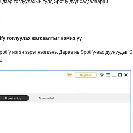
дээр тоглуулахын тулд Spotify дууг хадгалаарай
tify тоглуулах жагсаалтыг нэмнэ үү
otify нэгэн зэрэг нээгдэнэ. Дараа нь Spotify-аас дуунуудыг Sp
.