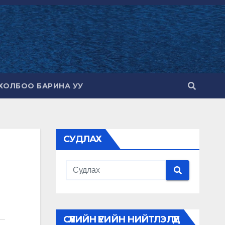
ХОЛБОО БАРИНА УУ
СУДЛАХ
СҮҮЛИЙН ҮЕИЙН НИЙТЛЭЛҮҮД