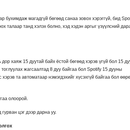
р бухимдаж магадгүй бөгөөд санаа зовох хэрэггүй, бид Spoti
оох талаар танд хэлэх болно, хэд хэдэн аргыг үзүүлсний дар
дор хаяж 15 дуутай байх ёстой бөгөөд хэрэв үгүй ​​бол 15 ду
 тоглуулах жагсаалтад 8 дуу байгаа бол Spotify 15 дууны
 хэрэв та автоматаар нэмэгдэхийг хүсэхгүй байгаа бол өөр
угаа олоорой.
гурван цэг дээр дарна уу.
олгох