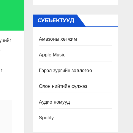
СУБЪЕКТУУД
Амазоны хөгжим
үнийг
д
Apple Music
Гэрэл зургийн зөвлөгөө
ыг
Олон нийтийн сүлжээ
Аудио номууд
Spotify