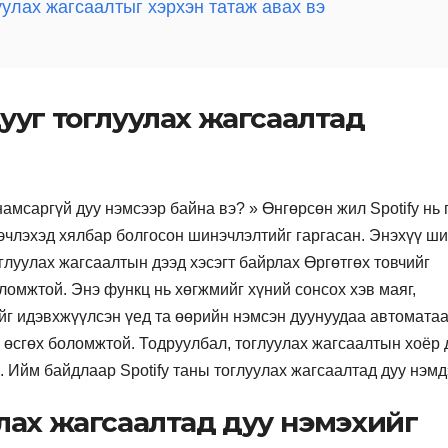
луулах жагсаалтыг хэрхэн татаж авах вэ
 дууг тоглуулах жагсаалтад
намсаргүй дуу нэмсээр байна вэ? » Өнгөрсөн жил Spotify нь 
эчлэхэд хялбар болгосон шинэчлэлтийг гаргасан. Энэхүү ш
оглуулах жагсаалтын дээд хэсэгт байрлах Өргөтгөх товчийг
омжтой. Энэ функц нь хөгжмийг хүний ​​сонсох хэв маяг,
йг идэвхжүүлсэн үед та өөрийн нэмсэн дуунуудаа автомата
а өсгөх боломжтой. Тодруулбал, тоглуулах жагсаалтын хоёр 
а. Ийм байдлаар Spotify таны тоглуулах жагсаалтад дуу нэмдэ
луулах жагсаалтад дуу нэмэхийг