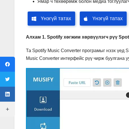
Ямар ч төхөөрөмж болон медиа тоглуулагч 
Үнэгүй татах
Үнэгүй татах
Алхам 1. Spotify хөгжим хөрвүүлэгч рүү Spo
Та Spotify Music Converter програмыг нээх үед Sp
Music Converter интерфейс рүү чирж буулгана уу