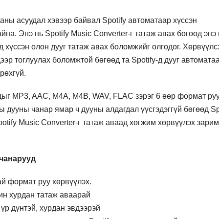
аны асуудал хэвээр байвал Spotify автоматаар хүссэн
на. Энэ нь Spotify Music Converter-г татаж авах бөгөөд энэ 
д хүссэн олон дууг татаж авах боломжийг олгодог. Хөрвүүлс
эр тоглуулах боломжтой бөгөөд та Spotify-д дууг автомата
рөхгүй.
дыг MP3, AAC, M4A, M4B, WAV, FLAC зэрэг 6 өөр формат ру
 дууны чанар ямар ч дууны алдагдал үүсгэдэггүй бөгөөд Spo
potify Music Converter-г татаж аваад хөгжим хөрвүүлэх зарим
 чанарууд
ай формат руу хөрвүүлэх.
хин хурдан татаж аваарай
үр дүнтэй, хурдан эвдээрэй