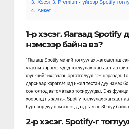
3.
Хэсэг 3. Premium-гүйгээр Spotify тог
4.
Анкет
1-р хэсэг. Яагаад Spotify
нэмсээр байна вэ?
"Яагаад Spotify миний тоглуулах жагсаалтад са
утасны хэрэглэгчдэд тоглуулах жагсаалтаа шин
функцийг ихэвчлэн өргөтгөлүүд гэж нэрлэдэг. Т
дарснаар хэрэглэгчид ижил төстэй дуу нэмэх бол
сонголтод автоматаар тохируулдаг. Энэ функци
хооронд нь залгаж Spotify тоглуулах жагсаалта
бүрт өөр дуу нэмэгдэж, дээд тал нь 30 дуу байн
2-р хэсэг. Spotify-г тог