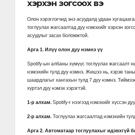
хэрхэн зогсоох вэ
Олон хэрэглэгчид энэ асуудалд удаан хугацаагаа
тоглуулах жагсаалтад дуу нэмэхийг хэрхэн зогс
асуудлыг засах боломжтой.
Арга 1. Илүү олон дуу нэмнэ үү
Spotify-ын албаны хүмүүс тоглуулах жагсаалт нь 
нэмэхийн тулд дуу нэмнэ. Жишээ нь, хэрэв таны
шаардлагыг хангахын тулд 7 дуу нэмнэ. Тиймээс
хүртэл дуу нэмэх хэрэгтэй.
1-р алхам.
Spotify-г нээгээд нэмэхийг хүссэн ду
2-р алхам.
Тоглуулах жагсаалтад нэмэхийн тулд 
Арга 2. Автоматаар тоглуулахыг идэвхгүй б