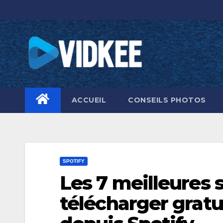
Skip
to
content
ACCUEIL
CONSEILS PHOTOS
SPOTIFY
Les 7 meilleures 
télécharger grat