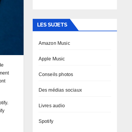
LES SUJETS
Amazon Music
Apple Music
de
ement
Conseils photos
ont
Des médias sociaux
ify.
Livres audio
ify
Spotify