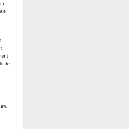
au
eut-
s
t
ment
ide de
ure.