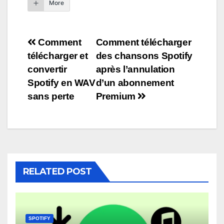
More
Navigation
Comment
Comment télécharger
télécharger et
des chansons Spotify
de
convertir
après l’annulation
l’article
Spotify en WAV
d’un abonnement
sans perte
Premium
RELATED POST
SPOTIFY