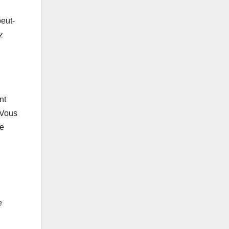
peut-
z
nt
 Vous
de
e