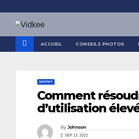
Skip
to
content
ACCUEIL
CONSEILS PHOTOS
SPOTIFY
Comment résoudr
d’utilisation éle
By
Johnson
SEP 13, 2022