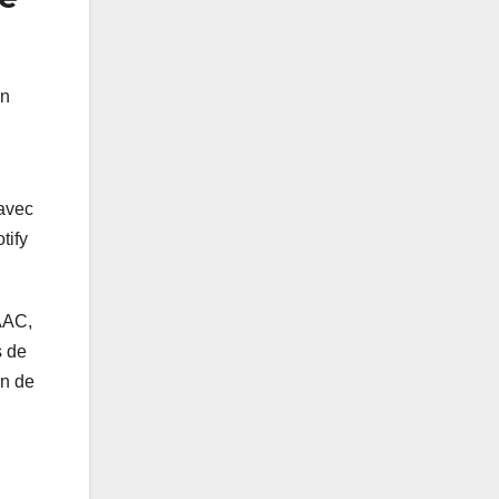
en
 avec
tify
 AAC,
s de
on de