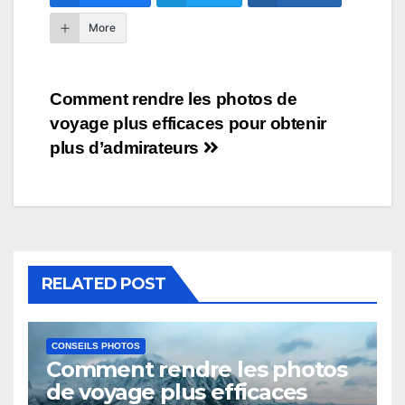
More
Navigation
Comment rendre les photos de
voyage plus efficaces pour obtenir
de
plus d’admirateurs
l’article
RELATED POST
CONSEILS PHOTOS
Comment rendre les photos
de voyage plus efficaces