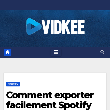
Skip
to
content
SPOTIFY
Comment exporter
facilement Spotify