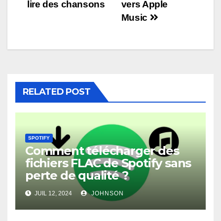
l’article
lire des chansons
vers Apple
Music
RELATED POST
SPOTIFY
Comment télécharger des
fichiers FLAC de Spotify sans
perte de qualité ?
JUIL 12, 2024
JOHNSON