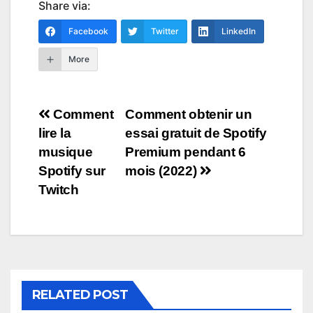
Share via:
Facebook
Twitter
LinkedIn
More
Navigation
Comment
Comment obtenir un
lire la
essai gratuit de Spotify
de
musique
Premium pendant 6
l’article
Spotify sur
mois (2022)
Twitch
RELATED POST