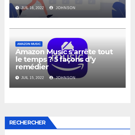
JUIL 16, 2022
JOHNSON
AMAZON MUSIC
Amazon Music s’arrête tout
le temps ? 5 façons d’y
remédier
JUIL 15, 2022
JOHNSON
RECHERCHER