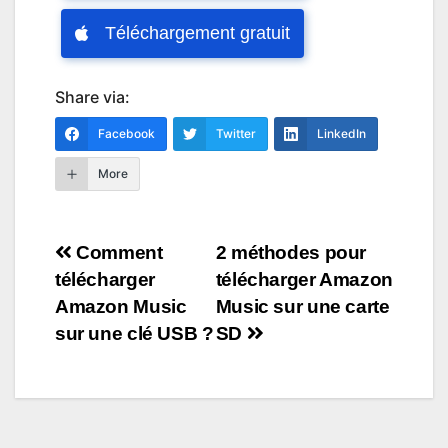
Téléchargement gratuit
Share via:
Facebook
Twitter
LinkedIn
More
Navigation
Comment
2 méthodes pour
télécharger
télécharger Amazon
de
Amazon Music
Music sur une carte
l’article
sur une clé USB ?
SD