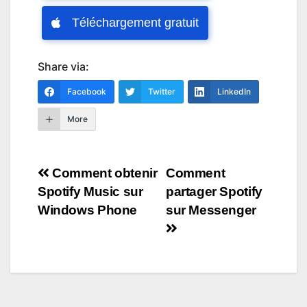
Téléchargement gratuit
Share via:
Facebook
Twitter
LinkedIn
More
Navigation
Comment obtenir
Comment
Spotify Music sur
partager Spotify
de
Windows Phone
sur Messenger
l’article